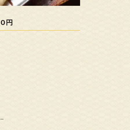
00円
レー