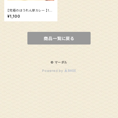
【究極のほうれん草カレー 】180
g
¥1,100
商品一覧に戻る
© マーダル
Powered by